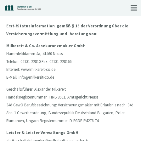
Erst-/Statusinformation g
emäß § 15 der Verordnung über die
Versicherungsvermittlung und -beratung von:
Milkereit & Co. Assekuranzmakler GmbH
Hammfelddamm 4a, 41460 Neuss
Telefon: 02131-22810 Fax: 02131-228166
Internet: www.milkereit-co.de
E-Mail:
info@milkereit-co.de
Geschäftsführer: Alexander Milkereit
Handelsregisternummer: HRB 8501, Amtsgericht Neuss
34d GewO Berufsbezeichnung: Versicherungsmakler mit Erlaubnis nach 34d
Abs. 1 Gewerbeordnung, Bundesrepublik Deutschland Bulgarien, Polen
Rumänien, Ungarn Registernummer: D-FGDF-P4276-74
Leister & Leister Verwaltungs GmbH
als Geschäftsführender Gesellschafter in Leister &