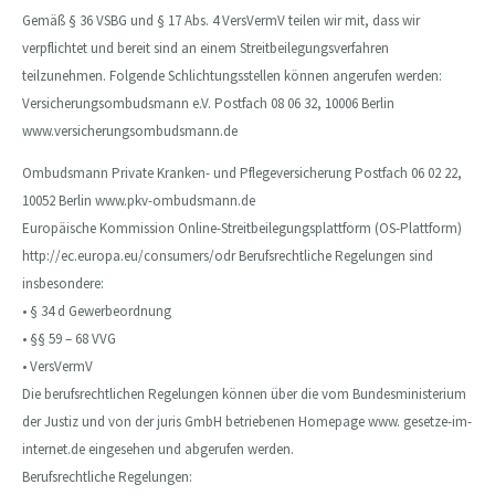
Gemäß § 36 VSBG und § 17 Abs. 4 VersVermV teilen wir mit, dass wir
verpflichtet und bereit sind an einem Streitbeilegungsverfahren
teilzunehmen. Folgende Schlichtungsstellen können angerufen werden:
Versicherungsombudsmann e.V. Postfach 08 06 32, 10006 Berlin
www.versicherungsombudsmann.de
Ombudsmann Private Kranken- und Pflegeversicherung Postfach 06 02 22,
10052 Berlin www.pkv-ombudsmann.de
Europäische Kommission Online-Streitbeilegungsplattform (OS-Plattform)
http://ec.europa.eu/consumers/odr Berufsrechtliche Regelungen sind
insbesondere:
• § 34 d Gewerbeordnung
• §§ 59 – 68 VVG
• VersVermV
Die berufsrechtlichen Regelungen können über die vom Bundesministerium
der Justiz und von der juris GmbH betriebenen Homepage www. gesetze-im-
internet.de eingesehen und abgerufen werden.
Berufsrechtliche Regelungen: