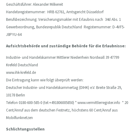
Geschäftsführer: Alexander Milkereit
Handelsregisternummer: HRB 62761, Amtsgericht Düsseldorf
Berufsbezeichnung: Versicherungsmakler mit Erlaubnis nach 34d Abs. 1
Gewerbeordnung, Bundesrepublik Deutschland Registernummer: D-4VF5-
J8PYU-64
Aufsichtsbehörde und zuständige Behörde für die Erlaubnisse:
Industrie- und Handelskammer Mittlerer Niederrhein Nordwall 39 47799
Krefeld Deutschland
www.ihk-krefeld.de
Die Eintragung kann wie folgt überprüft werden:
Deutscher Industrie- und Handelskammertag (DIHK) e.V. Breite Straße 29,
10178 Berlin
Telefon 0180-600-585-0 (tel:+491806005850) *
www.vermittlerregister.info
* 20
Cent/Anruf aus dem deutschen Festnetz, höchstens 60 Cent/Anruf aus
Mobilfunknetzen
Schlichtungsstellen